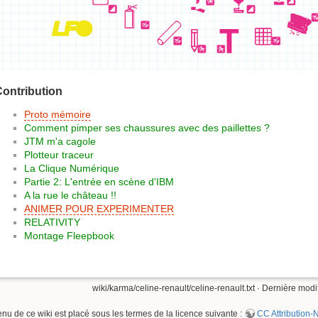
ontribution
Proto mémoire
Comment pimper ses chaussures avec des paillettes ?
JTM m'a cagole
Plotteur traceur
La Clique Numérique
Partie 2: L'entrée en scène d'IBM
A la rue le château !!
ANIMER POUR EXPERIMENTER
RELATIVITY
Montage Fleepbook
wiki/karma/celine-renault/celine-renault.txt
· Dernière modif
enu de ce wiki est placé sous les termes de la licence suivante :
CC Attribution-