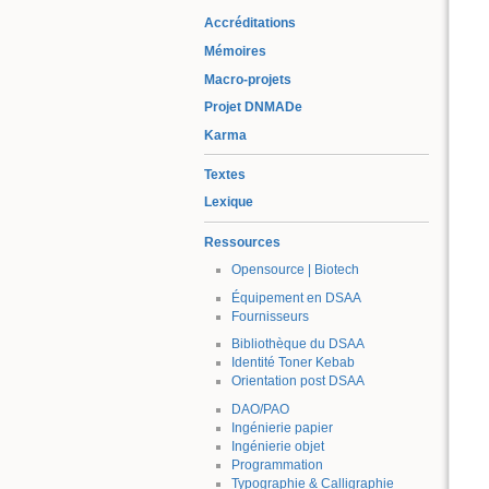
Accréditations
Mémoires
Macro-projets
Projet DNMADe
Karma
Textes
Lexique
Ressources
Opensource | Biotech
Équipement en DSAA
Fournisseurs
Bibliothèque du DSAA
Identité Toner Kebab
Orientation post DSAA
DAO/PAO
Ingénierie papier
Ingénierie objet
Programmation
Typographie & Calligraphie