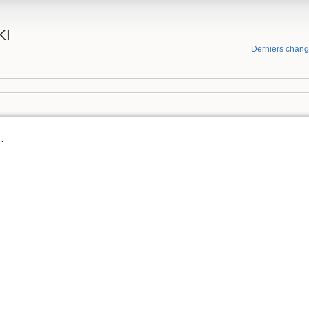
KI
Derniers chan
…