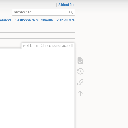
S'identifier
gements
Gestionnaire Multimédia
Plan du site
wiki:karma:fabrice-portet:accueil