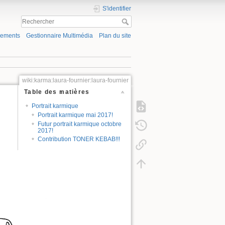
S'identifier
gements
Gestionnaire Multimédia
Plan du site
wiki:karma:laura-fournier:laura-fournier
Table des matières
Portrait karmique
Portrait karmique mai 2017!
Futur portrait karmique octobre
2017!
Contribution TONER KEBAB!!!