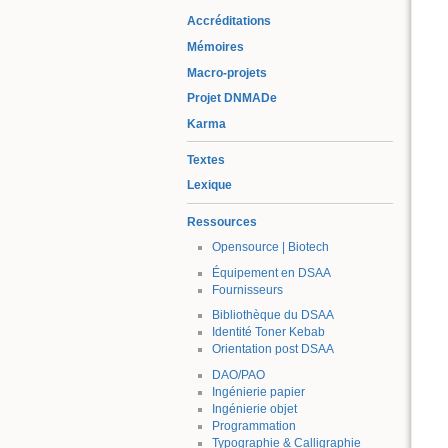
Accréditations
Mémoires
Macro-projets
Projet DNMADe
Karma
Textes
Lexique
Ressources
Opensource | Biotech
Équipement en DSAA
Fournisseurs
Bibliothèque du DSAA
Identité Toner Kebab
Orientation post DSAA
DAO/PAO
Ingénierie papier
Ingénierie objet
Programmation
Typographie & Calligraphie