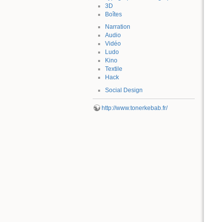
3D
Boîtes
Narration
Audio
Vidéo
Ludo
Kino
Textile
Hack
Social Design
http://www.tonerkebab.fr/