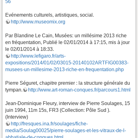
56
Evénements culturels, artistiques, social.
http://www.museomix.org
Par Blandine Le Cain, Musées: un millésime 2013 riche
en fréquentation, Publié le 02/01/2014 à 17:15, mis à jour
le 02/01/2014 à 18:33.
http://www.lefigaro.fr/arts-
expositions/2014/01/02/03015-20140102ARTFIG00383-
musees-un-millesime-2013-riche-en-frequentation.php
Pierre Séguret, chapitre premier : la structure générale du
tympan.
http://www.art-roman-conques.fr/parcours1.html
Jean-Dominique Fleury, interview de Pierre Soulages, 15
juin 1994, 11m 15s, FR3 (Collection: Pôle Sud ).
(Interview)
http://fresques.ina.fr/soulages/fiche-
media/Soulag00025/pierre-soulages-et-les-vitraux-de-l-
abbatiale-de-conques.html