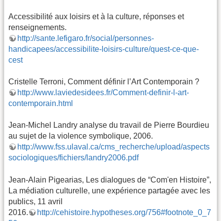
Accessibilité aux loisirs et à la culture, réponses et
renseignements.
http://sante.lefigaro.fr/social/personnes-
handicapees/accessibilite-loisirs-culture/quest-ce-que-
cest
Cristelle Terroni, Comment définir l’Art Contemporain ?
http://www.laviedesidees.fr/Comment-definir-l-art-
contemporain.html
Jean-Michel Landry analyse du travail de Pierre Bourdieu
au sujet de la violence symbolique, 2006.
http://www.fss.ulaval.ca/cms_recherche/upload/aspects
sociologiques/fichiers/landry2006.pdf
Jean-Alain Pigearias, Les dialogues de “Com'en Histoire”,
La médiation culturelle, une expérience partagée avec les
publics, 11 avril
2016.
http://cehistoire.hypotheses.org/756#footnote_0_7