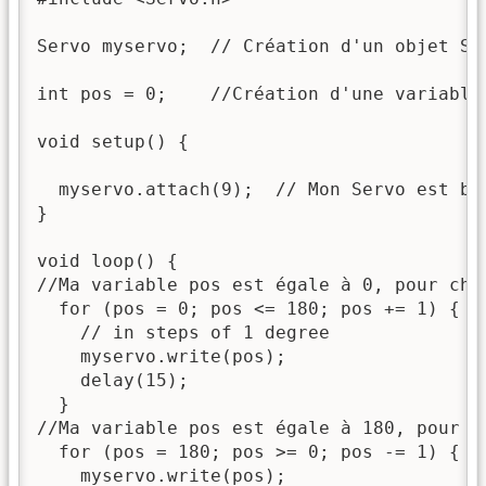
Servo myservo;  // Création d'un objet Ser
int pos = 0;    //Création d'une variable 
void setup() {

  myservo.attach(9);  // Mon Servo est bra
}

void loop() {

//Ma variable pos est égale à 0, pour cha
  for (pos = 0; pos <= 180; pos += 1) { 

    // in steps of 1 degree

    myservo.write(pos);              

    delay(15);                       

  }

//Ma variable pos est égale à 180, pour c
  for (pos = 180; pos >= 0; pos -= 1) { 

    myservo.write(pos);              
