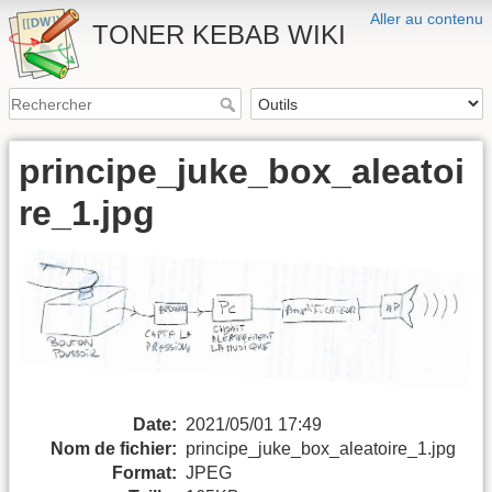
Aller au contenu
TONER KEBAB WIKI
principe_juke_box_aleatoi
re_1.jpg
Date:
2021/05/01 17:49
Nom de fichier:
principe_juke_box_aleatoire_1.jpg
Format:
JPEG