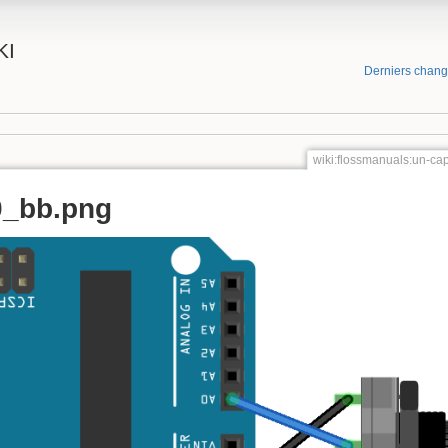
KI
Derniers chan
wiki:flossmanuals:un-ca
0_bb.png