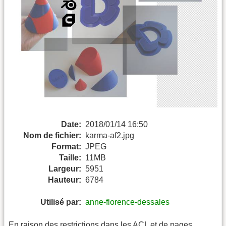
Date:
2018/01/14 16:50
Nom de fichier:
karma-af2.jpg
Format:
JPEG
Taille:
11MB
Largeur:
5951
Hauteur:
6784
Utilisé par:
anne-florence-dessales
En raison des restrictions dans les ACL et de pages