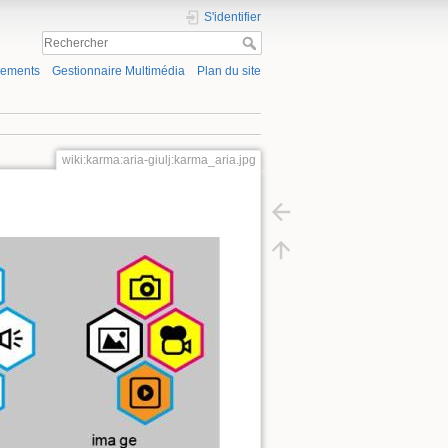
S'identifier
gements
Gestionnaire Multimédia
Plan du site
wiki:karma:aria-giulj:karma_aria.jpg