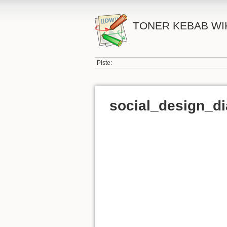
TONER KEBAB WI
Piste:
social_design_d