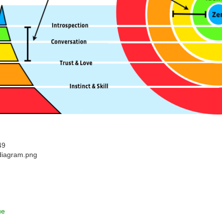
49
diagram.png
ue