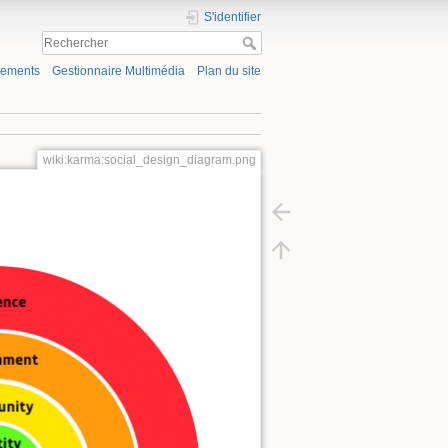
S'identifier
gements
Gestionnaire Multimédia
Plan du site
wiki:karma:social_design_diagram.png