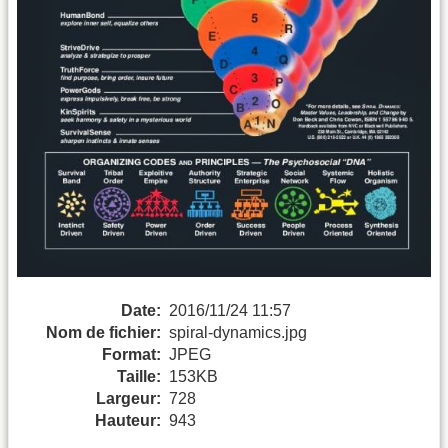
Date:
2016/11/24 11:57
Nom de fichier:
spiral-dynamics.jpg
Format:
JPEG
Taille:
153KB
Largeur:
728
Hauteur:
943