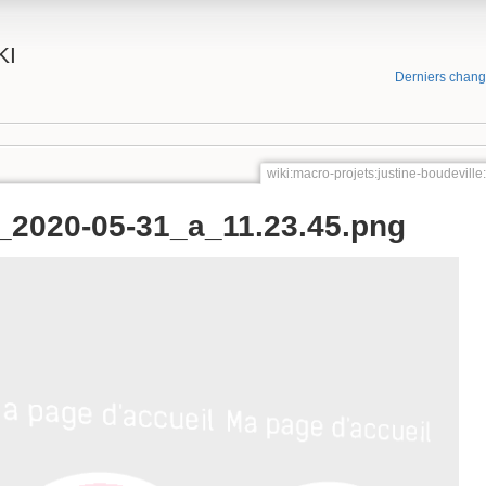
KI
Derniers chan
wiki:macro-projets:justine-boudevi
_2020-05-31_a_11.23.45.png