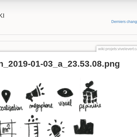
KI
Derniers chan
wiki:projets:viveleve
n_2019-01-03_a_23.53.08.png