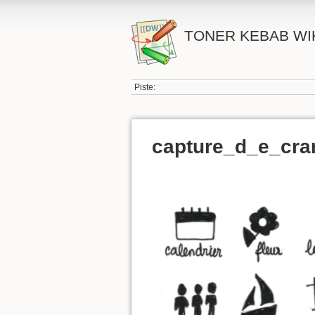
TONER KEBAB WI
Piste:
capture_d_e_cra