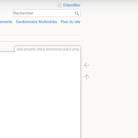
S'identifier
gements
Gestionnaire Multimédia
Plan du site
wiki:projets:cities-tomorrow:wiki3.png