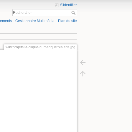
S'identifier
gements
Gestionnaire Multimédia
Plan du site
wiki:projets:la-clique-numerique:plalette.jpg