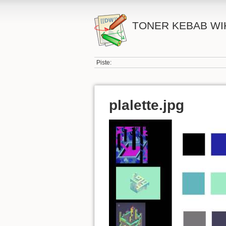
TONER KEBAB WI
Piste:
plalette.jpg