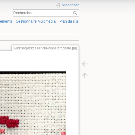
S'identifier
gements
Gestionnaire Multimédia
Plan du site
wiki:projets:tisser-du-code:broderie.jpg