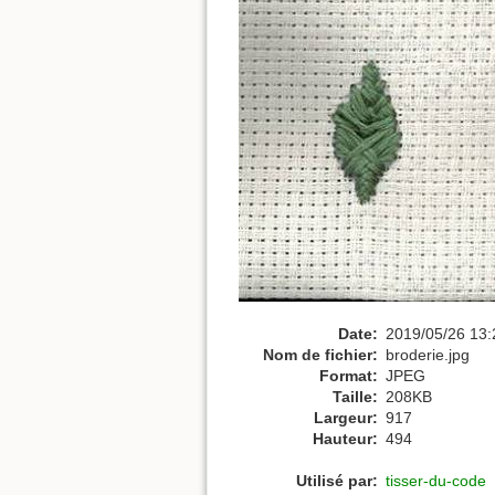
Date:
2019/05/26 13:
Nom de fichier:
broderie.jpg
Format:
JPEG
Taille:
208KB
Largeur:
917
Hauteur:
494
Utilisé par:
tisser-du-code