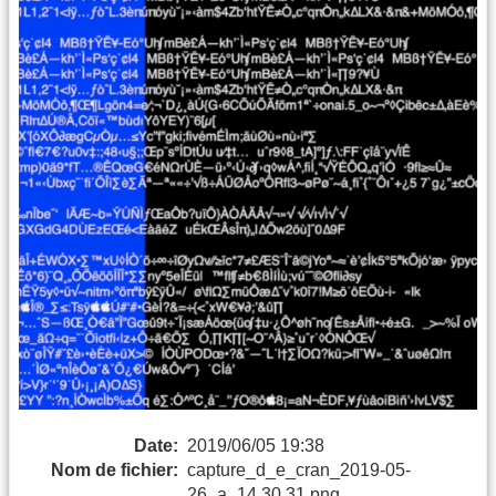
Date:
2019/06/05 19:38
Nom de fichier:
capture_d_e_cran_2019-05-
26_a_14.30.31.png