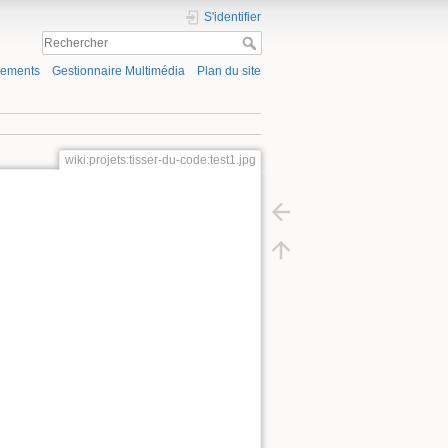
S'identifier
gements
Gestionnaire Multimédia
Plan du site
wiki:projets:tisser-du-code:test1.jpg