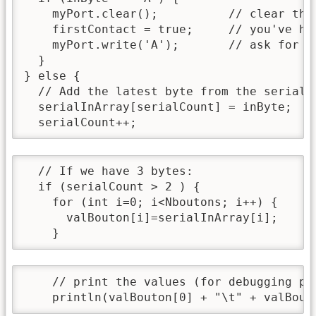
    myPort.clear();          // clear the 
    firstContact = true;     // you've ha
    myPort.write('A');       // ask for mo
  }

} else {

  // Add the latest byte from the serial p
  serialInArray[serialCount] = inByte;

  serialCount++;
  // If we have 3 bytes:

  if (serialCount > 2 ) {

    for (int i=0; i<Nboutons; i++) {

      valBouton[i]=serialInArray[i];

    }
    // print the values (for debugging pur
    println(valBouton[0] + "\t" + valBout