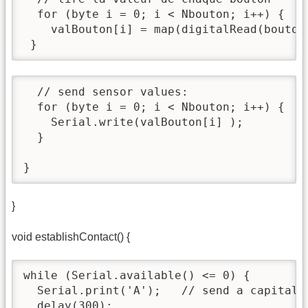
  for (byte i = 0; i < Nbouton; i++) {

    valBouton[i] = map(digitalRead(bouton
 }
  // send sensor values:

  for (byte i = 0; i < Nbouton; i++) {

    Serial.write(valBouton[i] );

  }

}
}
void establishContact() {
while (Serial.available() <= 0) {

  Serial.print('A');   // send a capital A
  delay(300);
