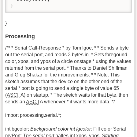
}
}
Processing
/** * Serial Call-Response * by Tom Igoe. * * Sends a byte
out the serial port, and reads 3 bytes in. * Sets foregound
color, xpos, and ypos of a circle onstage * using the values
returned from the serial port. * Thanks to Daniel Shiffman
and Greg Shakar for the improvements. * * Note: This
sketch assumes that the device on the other end of the
serial * port is going to send a single byte of value 65
(
ASCII
A) on startup. * The sketch waits for that byte, then
sends an
ASCII
A whenever * it wants more data. */
import processing.serial.*;
int bgcolor;
Background color int fgcolor;
Fill color Serial
myPort;
The serial port
balles int xpos, ypos;
Starting