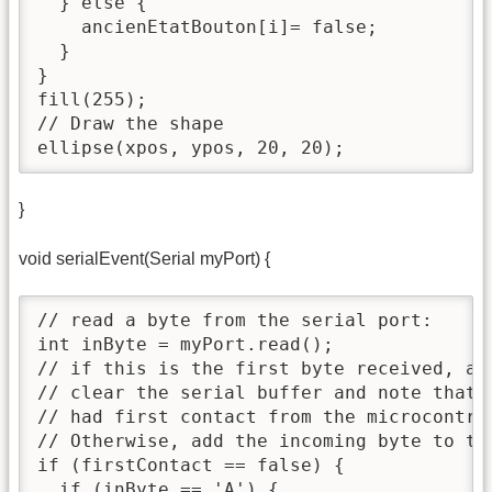
  } else {

    ancienEtatBouton[i]= false;

  }

}

fill(255);

// Draw the shape

ellipse(xpos, ypos, 20, 20);
}
void serialEvent(Serial myPort) {
// read a byte from the serial port:

int inByte = myPort.read();

// if this is the first byte received, and
// clear the serial buffer and note that y
// had first contact from the microcontrol
// Otherwise, add the incoming byte to the
if (firstContact == false) {

  if (inByte == 'A') { 
