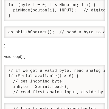
for (byte i = 0; i < Nbouton; i++) {

  pinMode(bouton[i], INPUT);   // digital 
}
establishContact();  // send a byte to es
}
void loop() {
// if we get a valid byte, read analog ins
if (Serial.available() > 0) {

  // get incoming byte:

  inByte = Serial.read();

  // read first analog input, divide by 4
  // lire la valeur de chaque bouton
