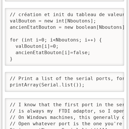
// création et init du tableau de valeur d
valBouton = new int[Nboutons];

ancienEtatBouton = new boolean[Nboutons];

for (int i=0; i<Nboutons; i++) {

  valBouton[i]=0;

  ancienEtatBouton[i]=false;

}
// Print a list of the serial ports, for d
printArray(Serial.list());
// I know that the first port in the seria
// is always my  FTDI adaptor, so I open S
// On Windows machines, this generally ope
// Open whatever port is the one you're us