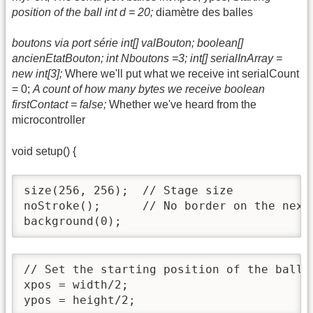
position of the ball int d = 20;
diamètre des balles
boutons via port série int[] valBouton; boolean[]
ancienEtatBouton; int Nboutons =3; int[] serialInArray =
new int[3];
Where we'll put what we receive int serialCount
= 0;
A count of how many bytes we receive boolean
firstContact = false;
Whether we've heard from the
microcontroller
void setup() {
size(256, 256);  // Stage size

noStroke();      // No border on the next 
background(0);
// Set the starting position of the ball (
xpos = width/2;

ypos = height/2;