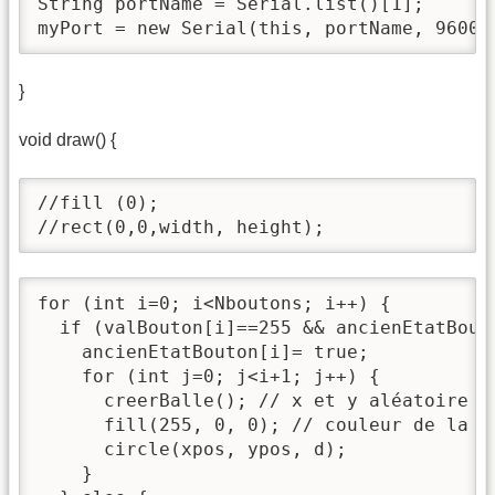
String portName = Serial.list()[1];

myPort = new Serial(this, portName, 9600)
}
void draw() {
//fill (0);

//rect(0,0,width, height);
for (int i=0; i<Nboutons; i++) {

  if (valBouton[i]==255 && ancienEtatBouto
    ancienEtatBouton[i]= true;

    for (int j=0; j<i+1; j++) {

      creerBalle(); // x et y aléatoire

      fill(255, 0, 0); // couleur de la ba
      circle(xpos, ypos, d);

    }
