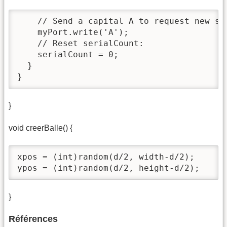
    // Send a capital A to request new sen
    myPort.write('A');

    // Reset serialCount:

    serialCount = 0;

  }

}
}
void creerBalle() {
xpos = (int)random(d/2, width-d/2);

ypos = (int)random(d/2, height-d/2);
}
Références