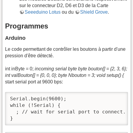
sur le connecteur D2, D6 et D3 de la Carte
Seeeduino Lotus
ou du
Shield Grove
.
Programmes
Arduino
Le code permettant de contrôler les boutons à partir d'une
pression d'être détecté.
int inByte = 0;
incoming serial byte byte bouton[] = {2, 3, 6};
int valBouton[] = {0, 0, 0}; byte Nbouton = 3; void setup() {
start serial port at 9600 bps:
Serial.begin(9600);

while (!Serial) {

  ; // wait for serial port to connect. N
}