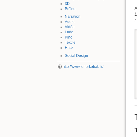
3D
À
Boîtes
L
Narration
:
Audio
Vidéo
Ludo
Kino
Textile
Hack
Social Design
http://www.tonerkebab.fr/