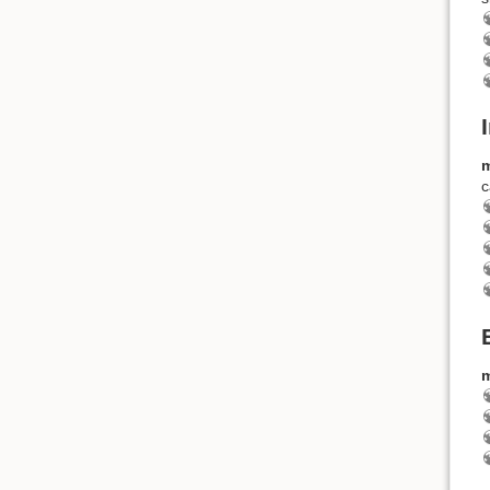
m
c
m