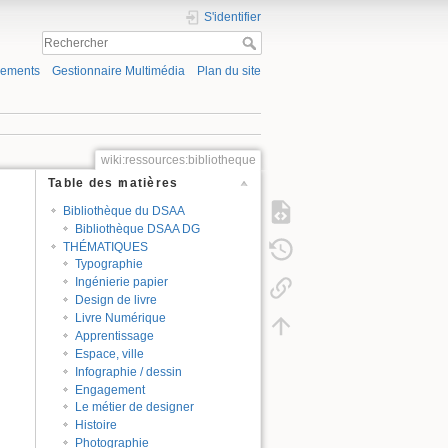
S'identifier
gements
Gestionnaire Multimédia
Plan du site
wiki:ressources:bibliotheque
Table des matières
Bibliothèque du DSAA
Bibliothèque DSAA DG
THÉMATIQUES
Typographie
Ingénierie papier
Design de livre
Livre Numérique
Apprentissage
Espace, ville
Infographie / dessin
Engagement
Le métier de designer
Histoire
Photographie