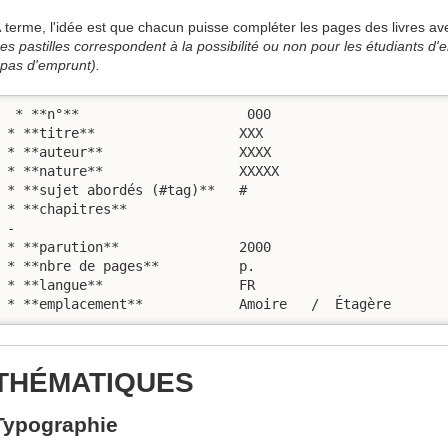
 terme, l'idée est que chacun puisse compléter les pages des livres av
es pastilles correspondent à la possibilité ou non pour les étudiants d
 pas d'emprunt).
 * **n°**                     000

* **titre**                  XXX

* **auteur**                 XXXX

* **nature**                 XXXXX

* **sujet abordés (#tag)**   #

* **chapitres**              

- 

* **parution**               2000

* **nbre de pages**          p. 

* **langue**                 FR

* **emplacement**            Amoire   /  Étagère
THÉMATIQUES
Typographie