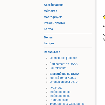
Accréditations
Mémoires
Macro-projets
Projet DNMADe
R
Karma
V
Textes
V
Lexique
Ressources
Opensource | Biotech
Équipement en DSAA
Fournisseurs
Bibliothèque du DSAA
Identité Toner Kebab
Orientation post DSAA
DAO/PAO
Ingénierie papier
Ingénierie objet
Programmation
Typographie & Calligraphie