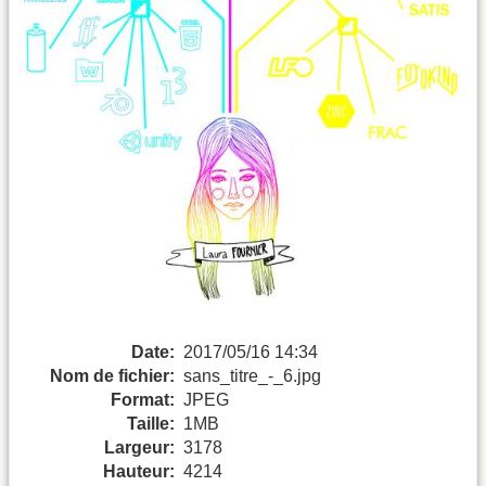
Date:
2017/05/16 14:34
Nom de fichier:
sans_titre_-_6.jpg
Format:
JPEG
Taille:
1MB
Largeur:
3178
Hauteur:
4214