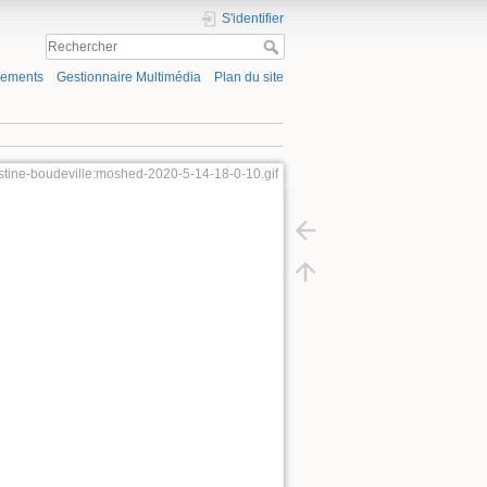
S'identifier
gements
Gestionnaire Multimédia
Plan du site
ustine-boudeville:moshed-2020-5-14-18-0-10.gif