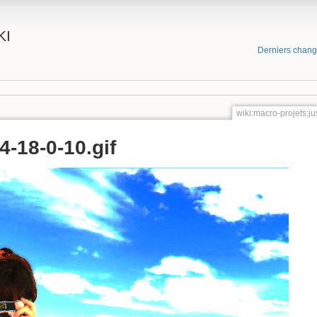
KI
Derniers chan
wiki:macro-projets:j
-18-0-10.gif