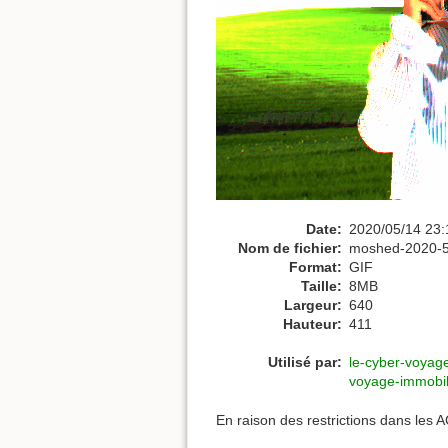
Date:
2020/05/14 23:
Nom de fichier:
moshed-2020-5-
Format:
GIF
Taille:
8MB
Largeur:
640
Hauteur:
411
Utilisé par:
le-cyber-voyag
voyage-immobi
En raison des restrictions dans les 