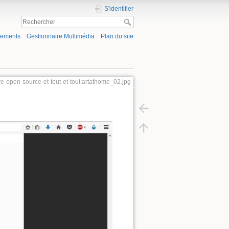
S'identifier
gements
Gestionnaire Multimédia
Plan du site
ibre-open-source-et-tout-et-tout:artathome_02.jpg