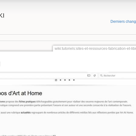
KI
Derniers chan
wiki:tutoriels:sites-et-ressources-fabrication-et-l
g