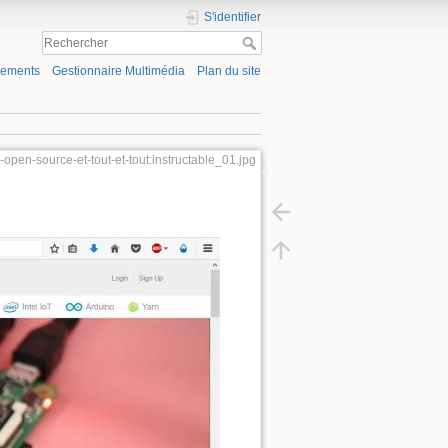
S'identifier
gements
Gestionnaire Multimédia
Plan du site
re-open-source-et-tout-et-tout:instructable_01.jpg