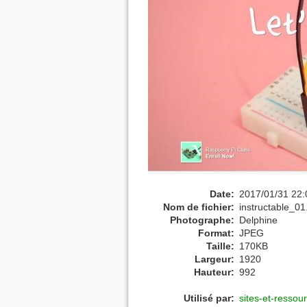
Date:
2017/01/31 22:
Nom de fichier:
instructable_01
Photographe:
Delphine
Format:
JPEG
Taille:
170KB
Largeur:
1920
Hauteur:
992
Utilisé par:
sites-et-ressour