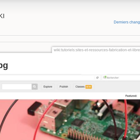
KI
Derniers chan
wiki:tutoriels:sites-et-ressources-fabrication-et-lib
pg