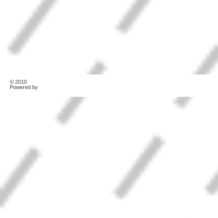
© 2010
TonerKebab
Powered by
Wordpress