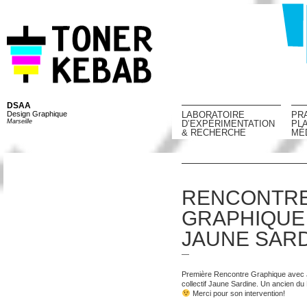
DSAA
Design Graphique
LABORATOIRE
PR
Marseille
D’EXPÉRIMENTATION
PL
& RECHERCHE
MÉ
RENCONTR
GRAPHIQUE 
JAUNE SAR
—
Première Rencontre Graphique avec 
collectif Jaune Sardine. Un ancien d
Merci pour son intervention!