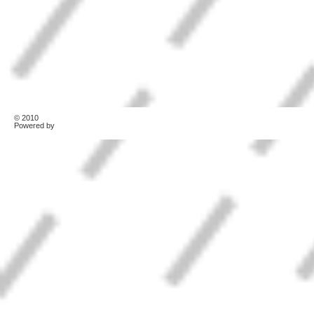
© 2010
TonerKebab
Powered by
Wordpress