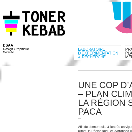
DSAA
Design Graphique
LABORATOIRE
PR
Marseille
D’EXPÉRIMENTATION
PL
& RECHERCHE
MÉ
UNE COP D
– PLAN CLI
LA RÉGION 
PACA
—
Afin de donner suite à l’entrée en vig
climat, la Région sud PACA propose 