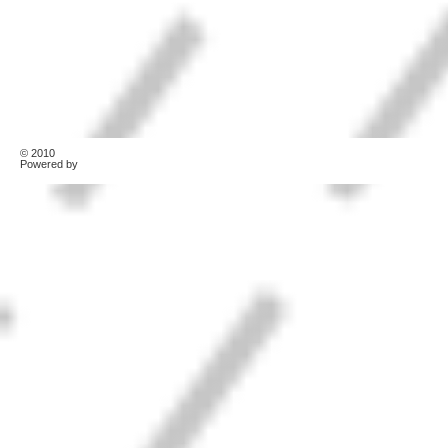
© 2010
TonerKebab
Powered by
Wordpress