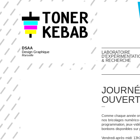
DSAA
Design Graphique
LABORATOIRE
Marseille
D’EXPÉRIMENTATI
& RECHERCHE
JOURNÉ
OUVERT
—
Comme chaque année on v
nos bricolages numérico-
programmation, jeux-vidéo
bonbons disponibles sur 
Vendredi après-midi: 13h