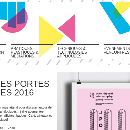
PRATIQUES
TECHNIQUES &
ÉVENEMENTS
ON
PLASTIQUES &
TECHNOLOGIES
RENCONTRES
MÉDIATIONS
APPLIQUÉES
ES PORTES
ES 2016
ous attend pour discuter autour de
analogiques: réalité augmentée,
, affiches, badges! Café, gâteaux et
place!
30 – 17h30