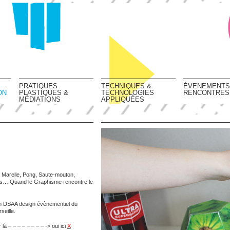
PRATIQUES
TECHNIQUES &
ÉVENEMENTS
ON
PLASTIQUES &
TECHNOLOGIES
RENCONTRES
MÉDIATIONS
APPLIQUÉES
e, Marelle, Pong, Saute-mouton,
s… Quand le Graphisme rencontre le
n DSAA design évènementiel du
eille.
à – – – – – – – – -> oui ici
X