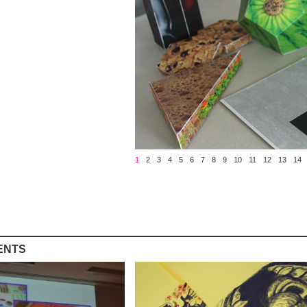
1
2
3
4
5
6
7
8
9
10
11
12
13
14
ENTS