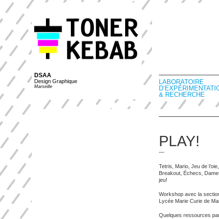
DSAA
Design Graphique
LABORATOIRE
Marseille
D’EXPÉRIMENTATI
& RECHERCHE
PLAY!
—
Tetris, Mario, Jeu de l’oi
Breakout, Échecs, Dame
jeu!
Workshop avec la sectio
Lycée Marie Curie de Mars
Quelques ressources par l