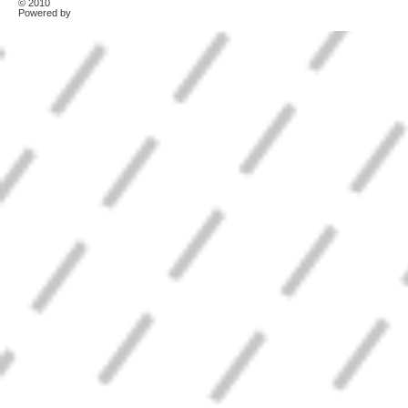
© 2010
TonerKebab
Powered by
Wordpress