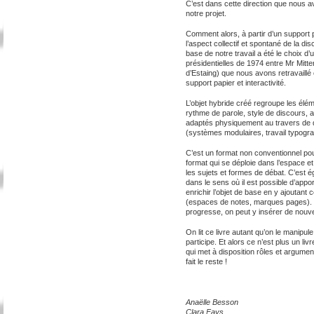
C’est dans cette direction que nous av
notre projet.
Comment alors, à partir d’un support pa
l’aspect collectif et spontané de la di
base de notre travail a été le choix d’
présidentielles de 1974 entre Mr Mitt
d’Estaing) que nous avons retravaillé 
support papier et interactivité.
L’objet hybride créé regroupe les élém
rythme de parole, style de discours, 
adaptés physiquement au travers de 
(systèmes modulaires, travail typog
C’est un format non conventionnel pour
format qui se déploie dans l’espace et
les sujets et formes de débat. C’est é
dans le sens où il est possible d’appo
enrichir l’objet de base en y ajoutant 
(espaces de notes, marques pages). 
progresse, on peut y insérer de nouve
On lit ce livre autant qu’on le manipule
participe. Et alors ce n’est plus un li
qui met à disposition rôles et argument
fait le reste !
Anaëlle Besson
Clara Fays