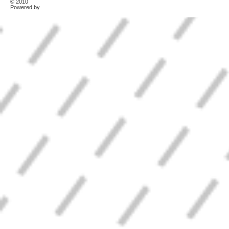
© 2010
TonerKebab
Powered by
Wordpress