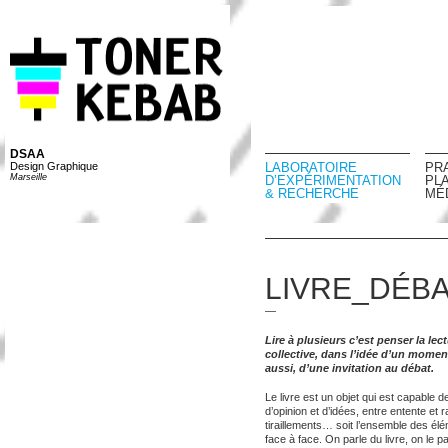
DSAA
Design Graphique
LABORATOIRE
PR
Marseille
D’EXPÉRIMENTATION
PL
& RECHERCHE
MÉ
LIVRE_DÉB
—
Lire à plusieurs c’est penser la le
collective, dans l’idée d’un moment
aussi, d’une invitation au débat.
Le livre est un objet qui est capable de
d’opinion et d’idées, entre entente et r
tiraillements… soit l’ensemble des élé
face à face. On parle du livre, on le pa