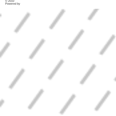
© 2010
TonerKebab
Powered by
Wordpress