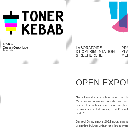
DSAA
Design Graphique
LABORATOIRE
PR
Marseille
D’EXPÉRIMENTATION
PL
& RECHERCHE
MÉ
OPEN EXPO
—
Nous travaillons régulièrement avec
Cette association vise à « démocratis
anime des ateliers ouverts à tous, le
premier samedi du mois, c’est Open Ate
cade*!
Samedi 3 novembre 2012 nous avons 
première édition présentant les proj