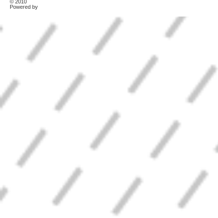
© 2010
TonerKebab
Powered by
Wordpress