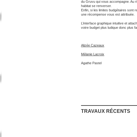
du Gruvu qui vous accompagne. Au ri
habitat se renverser.
Enfin, si les limites budgétaires sont 
une récompense vous est attribuée.
L’interface graphique intuitive et attac
votre budget plus ludique donc plus fa
Alizée Cazeaux
Mélanie Lacroix
Agathe Pastel
TRAVAUX RÉCENTS