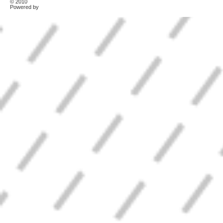
© 2010
TonerKebab
Powered by
Wordpress