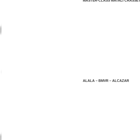
MASTER-CLASS MATALI CRASSE
ALALA – BMVR – ALCAZAR