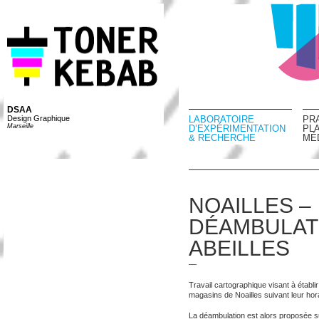
DSAA
Design Graphique
LABORATOIRE
PR
Marseille
D’EXPÉRIMENTATION
PL
& RECHERCHE
MÉ
NOAILLES –
DÉAMBULAT
ABEILLES
—
Travail cartographique visant à établir
magasins de Noailles suivant leur hor
La déambulation est alors proposée su