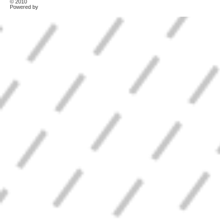
© 2010
TonerKebab
Powered by
Wordpress