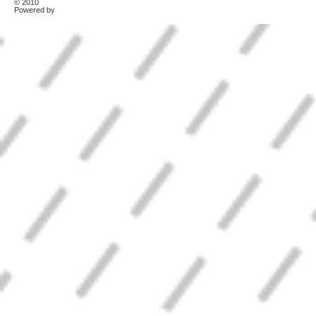
© 2010
TonerKebab
Powered by
Wordpress