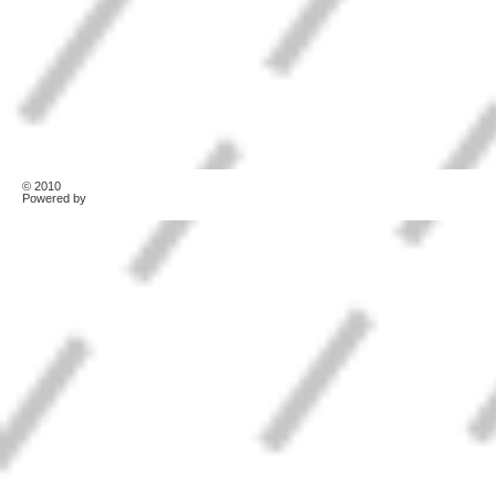
© 2010
TonerKebab
Powered by
Wordpress