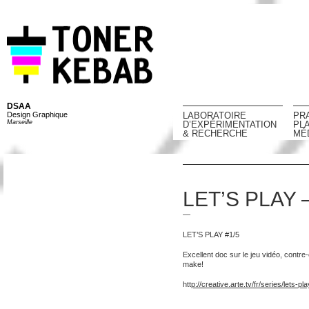
DSAA
Design Graphique
LABORATOIRE
PR
Marseille
D’EXPÉRIMENTATION
PL
& RECHERCHE
MÉ
LET’S PLAY –
—
LET’S PLAY #1/5
Excellent doc sur le jeu vidéo, contre-
make!
htt
p://creative.arte.tv/fr/series/lets-pla