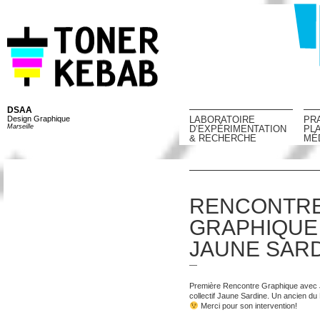
DSAA
Design Graphique
LABORATOIRE
PR
Marseille
D’EXPÉRIMENTATION
PL
& RECHERCHE
MÉ
RENCONTR
GRAPHIQUE 
JAUNE SAR
—
Première Rencontre Graphique avec 
collectif Jaune Sardine. Un ancien d
Merci pour son intervention!