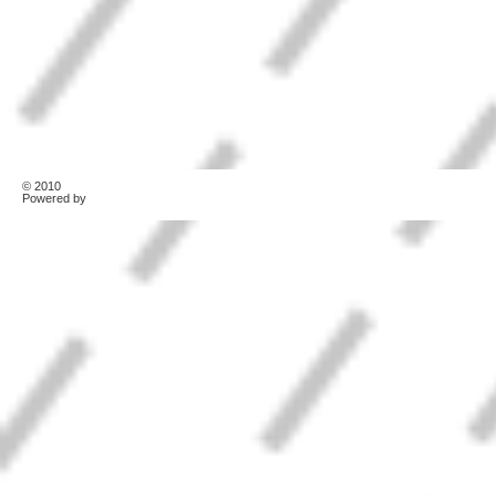
© 2010
TonerKebab
Powered by
Wordpress