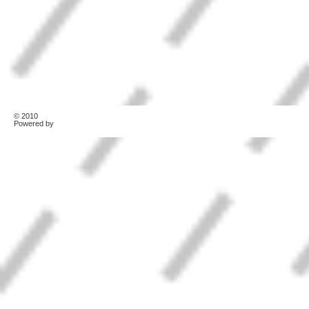
© 2010
TonerKebab
Powered by
Wordpress