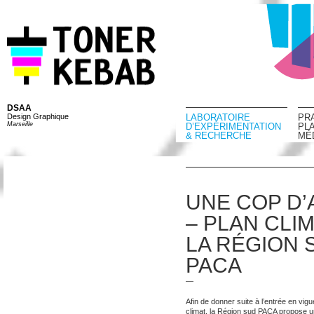
DSAA
Design Graphique
LABORATOIRE
PR
Marseille
D’EXPÉRIMENTATION
PL
& RECHERCHE
MÉ
UNE COP D
– PLAN CLI
LA RÉGION 
PACA
—
Afin de donner suite à l’entrée en vig
climat, la Région sud PACA propose 