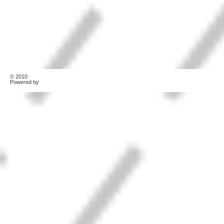
© 2010
TonerKebab
Powered by
Wordpress