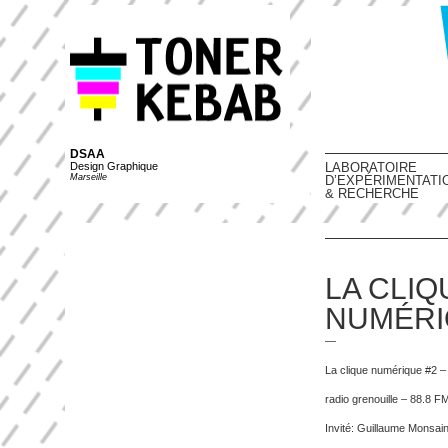
DSAA
Design Graphique
LABORATOIRE
Marseille
D’EXPÉRIMENTATI
& RECHERCHE
LA CLIQ
NUMÉRI
—
La clique numérique #2 –
radio grenouille – 88.8 F
Invité: Guillaume Monsai