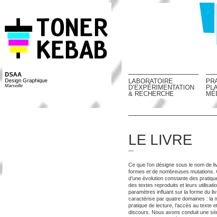
DSAA
Design Graphique
LABORATOIRE
PR
Marseille
D’EXPÉRIMENTATION
PL
& RECHERCHE
MÉ
LE LIVRE
—
Ce que l’on désigne sous le nom de li
formes et de nombreuses mutations. Ce
d’une évolution constante des pratiqu
des textes reproduits et leurs utilisa
paramètres influant sur la forme du li
caractérise par quatre domaines : la mat
pratique de lecture, l’accès au texte et
discours. Nous avons conduit une sér