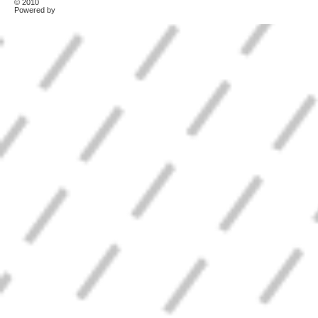
© 2010
TonerKebab
Powered by
Wordpress