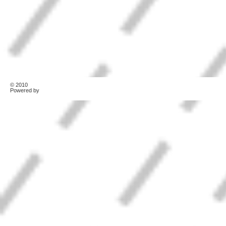
© 2010
TonerKebab
Powered by
Wordpress