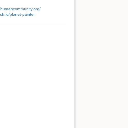
ehumancommunity.org/
tch.io/planet-painter