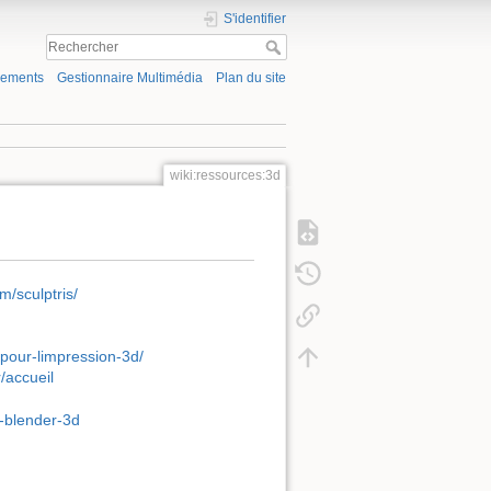
S'identifier
gements
Gestionnaire Multimédia
Plan du site
wiki:ressources:3d
om/sculptris/
-pour-limpression-3d/
r/accueil
or-blender-3d