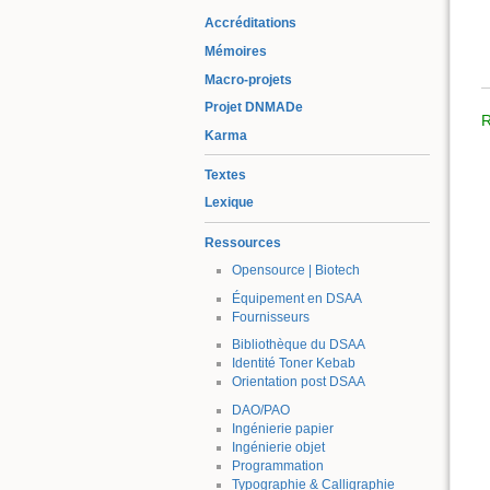
Accréditations
Mémoires
Macro-projets
Projet DNMADe
R
Karma
Textes
Lexique
Ressources
Opensource | Biotech
Équipement en DSAA
Fournisseurs
Bibliothèque du DSAA
Identité Toner Kebab
Orientation post DSAA
DAO/PAO
Ingénierie papier
Ingénierie objet
Programmation
Typographie & Calligraphie