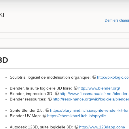
KI
Derniers chan
3D
Sculptris, logiciel de modélisation organique:
http://pixologic.c
Blender, la suite logicielle 3D libre:
http://www.blender.org/
Blender, impression 3D:
http://www.flossmanualsfr.net/blender
Blender ressources:
http://reso-nance.org/wiki/logiciels/blende
Sprite Blender 2.8:
https://blurymind.itch.io/sprite-render-kit-f
Blender UV Map:
https://chemikhazi.itch.io/sprytile
Autodesk 123D, suite logicielle 3D:
http://www.123dapp.com/