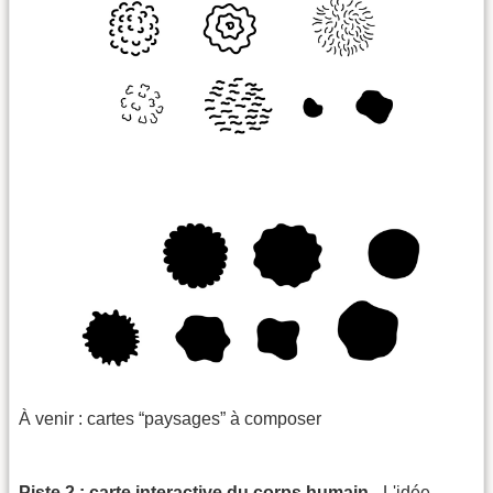
À venir : cartes “paysages” à composer
Piste 2 : carte interactive du corps humain
- L'idée