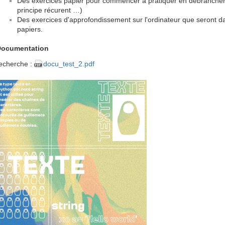
Des exercices papier pour commencer à pratiquer en débrancher (
principe récurent …)
Des exercices d'approfondissement sur l'ordinateur que seront da
papiers.
Documentation
echerche :
docu_test_2.pdf