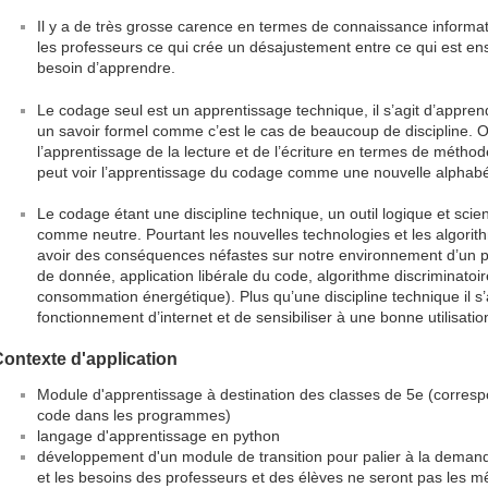
Il y a de très grosse carence en termes de connaissance informati
les professeurs ce qui crée un désajustement entre ce qui est ens
besoin d’apprendre.
Le codage seul est un apprentissage technique, il s’agit d’appr
un savoir formel comme c’est le cas de beaucoup de discipline. 
l’apprentissage de la lecture et de l’écriture en termes de méthod
peut voir l’apprentissage du codage comme une nouvelle alphabét
Le codage étant une discipline technique, un outil logique et scien
comme neutre. Pourtant les nouvelles technologies et les algorit
avoir des conséquences néfastes sur notre environnement d’un poi
de donnée, application libérale du code, algorithme discriminatoir
consommation énergétique). Plus qu’une discipline technique il s
fonctionnement d’internet et de sensibiliser à une bonne utilisation
ontexte d'application
Module d'apprentissage à destination des classes de 5e (corresp
code dans les programmes)
langage d'apprentissage en python
développement d'un module de transition pour palier à la demand
et les besoins des professeurs et des élèves ne seront pas les