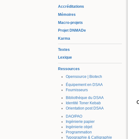
Accréditations
Mémoires
Macro-projets
Projet DNMADe
Karma
Textes
Lexique
Ressources
Opensource | Biotech
Équipement en DSAA
Fournisseurs
Bibliothèque du DSAA
C
Identité Toner Kebab
Orientation post DSAA
DAO/PAO
Ingénierie papier
Ingénierie objet
Programmation
Typographie & Calligraphie